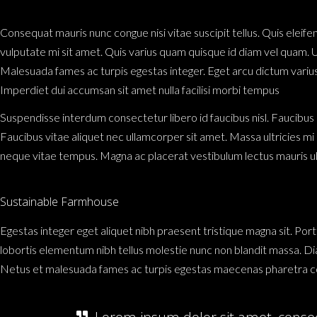
Consequat mauris nunc congue nisi vitae suscipit tellus. Quis eleifend
vulputate mi sit amet. Quis varius quam quisque id diam vel quam. 
Malesuada fames ac turpis egestas integer. Eget arcu dictum varius d
Imperdiet dui accumsan sit amet nulla facilisi morbi tempus
Suspendisse interdum consectetur libero id faucibus nisl. Faucibus in
Faucibus vitae aliquet nec ullamcorper sit amet. Massa ultricies m
neque vitae tempus. Magna ac placerat vestibulum lectus mauris 
Sustainable Farmhouse
Egestas integer eget aliquet nibh praesent tristique magna sit. Por
lobortis elementum nibh tellus molestie nunc non blandit massa. Dia
Netus et malesuada fames ac turpis egestas maecenas pharetra conv