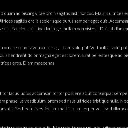
 quam adipiscing vitae proin sagittis nisl rhoncus. Mauris ultrices er
Ultrices sagittis orci a scelerisque purus semper eget duis. Accum
uis. Faucibus nisl tincidunt eget nullam non nisi est. Duis ut diam 
 ornare quam viverra orci sagittis eu volutpat. Vel facilisis volutpa
i quis hendrerit dolor magna eget est lorem. Erat pellentesque adip
ultrices eros. Diam maecenas
ttitor lacus luctus accumsan tortor posuere ac ut consequat semper. 
m phasellus vestibulum lorem sed risus ultricies tristique nulla. Ne
allis. Sed lectus vestibulum mattis ullamcorper velit sed ullamco