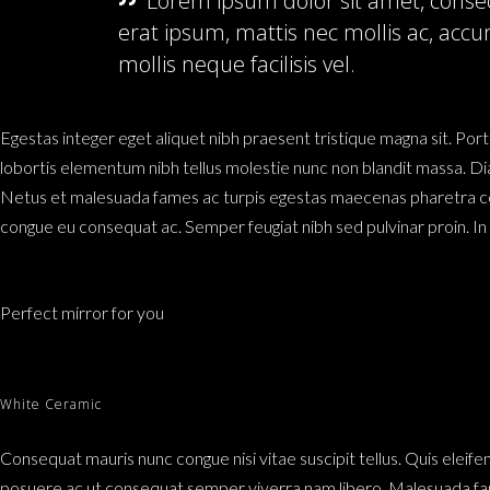
Lorem ipsum dolor sit amet, consec
erat ipsum, mattis nec mollis ac, acc
mollis neque facilisis vel.
Egestas integer eget aliquet nibh praesent tristique magna sit. Por
lobortis elementum nibh tellus molestie nunc non blandit massa. Dia
Netus et malesuada fames ac turpis egestas maecenas pharetra conv
congue eu consequat ac. Semper feugiat nibh sed pulvinar proin. I
Perfect mirror for you
White Ceramic
Consequat mauris nunc congue nisi vitae suscipit tellus. Quis eleife
posuere ac ut consequat semper viverra nam libero. Malesuada fames 