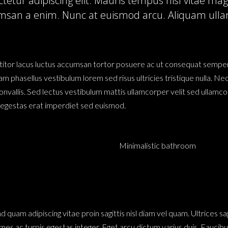
tetur adipiscing elit. Mauris tempus nisl vitae ma
umsan a enim. Nunc at euismod arcu. Aliquam ullam
ttitor lacus luctus accumsan tortor posuere ac ut consequat semper. 
m phasellus vestibulum lorem sed risus ultricies tristique nulla. Ne
allis. Sed lectus vestibulum mattis ullamcorper velit sed ullamcor
n egestas erat imperdiet sed euismod.
Minimalistic bathroom
nd quam adipiscing vitae proin sagittis nisl diam vel quam. Ultrices 
ac turpis egestas integer. Eget arcu dictum varius duis. Faucibus n