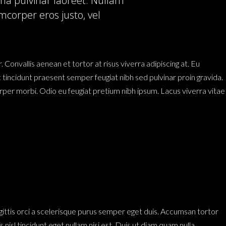
gna pulvinar laoreet. Nullam
corper eros justo, vel
Convallis aenean et tortor at risus viverra adipiscing at. Eu
c tincidunt praesent semper feugiat nibh sed pulvinar proin gravida.
per morbi. Odio eu feugiat pretium nibh ipsum. Lacus viverra vitae
sagittis orci a scelerisque purus semper eget duis. Accumsan tortor
isl tincidunt eget nullam nisi est. Duis ut diam quam nulla