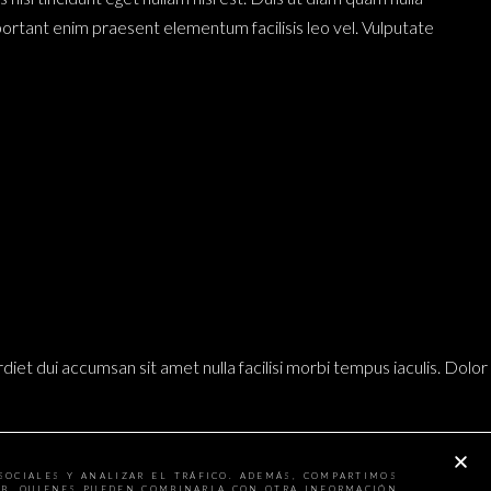
mportant enim praesent elementum facilisis leo vel. Vulputate
diet dui accumsan sit amet nulla facilisi morbi tempus iaculis. Dolor
pat est velit egestas. Pretium viverra suspendisse potenti nullam
adipiscing commodo elit at. Neque convallis a cras semper auctor
SOCIALES Y ANALIZAR EL TRÁFICO. ADEMÁS, COMPARTIMOS
WEB, QUIENES PUEDEN COMBINARLA CON OTRA INFORMACIÓN