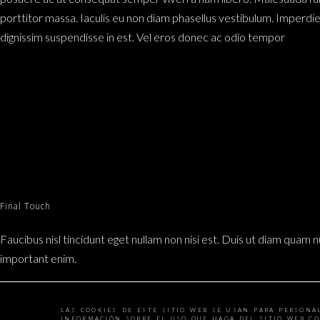
porttitor massa. Iaculis eu non diam phasellus vestibulum. Imperdie
dignissim suspendisse in est. Vel eros donec ac odio tempor
Final Touch
Faucibus nisl tincidunt eget nullam non nisi est. Duis ut diam quam n
important enim.
Suspendisse interdum consectetur libero id faucibus nisl.
Faucibus 
ac. Faucibus vitae aliquet nec ullamcorper sit amet. Massa ultrici
LAS COOKIES DE ESTE SITIO WEB SE USAN PARA PERSONA
INFORMACIÓN SOBRE EL USO QUE HAGA DEL SITIO WEB CO