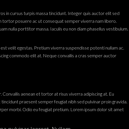
os in cursus turpis massa tincidunt. Integer quis auctor elit sed
san tortor posuere ac ut consequat semper viverra nam libero.
quam nulla porttitor massa. Iaculis eu non diam phasellus vestibulum.
t est velit egestas. Pretium viverra suspendisse potenti nullam ac.
iscing commodo elit at. Neque convallis a cras semper auctor
Convallis aenean et tortor at risus viverra adipiscing at. Eu
c tincidunt praesent semper feugiat nibh sed pulvinar proin gravida.
rper morbi. Odio eu feugiat pretium. Lorem ipsum dolor sit amet