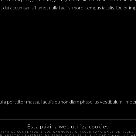
t dui accumsan sit amet nulla facilisi morbi tempus iaculis. Dolor i
ulla porttitor massa. Iaculis eu non diam phasellus vestibulum. Imper
in ornare quam viverra orci sagittis eu volutpat
. Vel facilisis volut
Esta página web utiliza cookies
es mi quis hendrerit dolor magna eget est lorem. Erat pellentesque 
LIZAR EL CONTENIDO Y LOS ANUNCIOS, OFRECER FUNCIONES DE REDES 
N NUESTROS PARTNERS DE REDES SOCIALES, PUBLICIDAD Y ANÁLISIS 