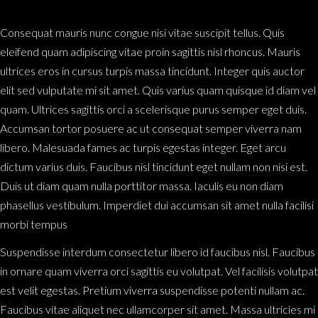
Consequat mauris nunc congue nisi vitae suscipit tellus. Quis
eleifend quam adipiscing vitae proin sagittis nisl rhoncus. Mauris
ultrices eros in cursus turpis massa tincidunt. Integer quis auctor
elit sed vulputate mi sit amet. Quis varius quam quisque id diam vel
quam. Ultrices sagittis orci a scelerisque purus semper eget duis.
Accumsan tortor posuere ac ut consequat semper viverra nam
libero. Malesuada fames ac turpis egestas integer. Eget arcu
dictum varius duis. Faucibus nisl tincidunt eget nullam non nisi est.
Duis ut diam quam nulla porttitor massa. Iaculis eu non diam
phasellus vestibulum. Imperdiet dui accumsan sit amet nulla facilisi
morbi tempus
Suspendisse interdum consectetur libero id faucibus nisl. Faucibus
in ornare quam viverra orci sagittis eu volutpat. Vel facilisis volutpat
est velit egestas. Pretium viverra suspendisse potenti nullam ac.
Faucibus vitae aliquet nec ullamcorper sit amet. Massa ultricies mi