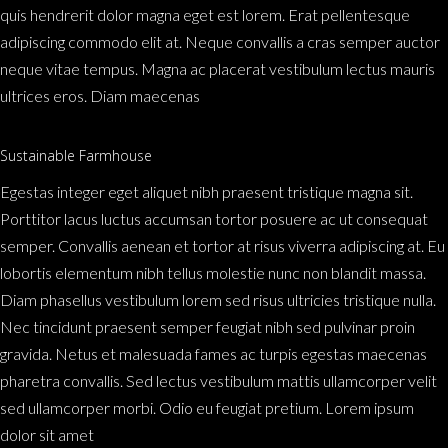
quis hendrerit dolor magna eget est lorem. Erat pellentesque
adipiscing commodo elit at. Neque convallis a cras semper auctor
neque vitae tempus. Magna ac placerat vestibulum lectus mauris
ultrices eros. Diam maecenas
Sustainable Farmhouse
Egestas integer eget aliquet nibh praesent tristique magna sit.
Porttitor lacus luctus accumsan tortor posuere ac ut consequat
semper. Convallis aenean et tortor at risus viverra adipiscing at. Eu
lobortis elementum nibh tellus molestie nunc non blandit massa.
Diam phasellus vestibulum lorem sed risus ultricies tristique nulla.
Nec tincidunt praesent semper feugiat nibh sed pulvinar proin
gravida. Netus et malesuada fames ac turpis egestas maecenas
pharetra convallis. Sed lectus vestibulum mattis ullamcorper velit
sed ullamcorper morbi. Odio eu feugiat pretium. Lorem ipsum
dolor sit amet