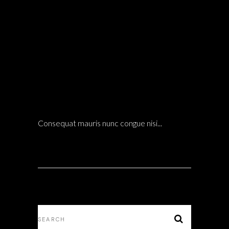
14 Dic
INSPIRING IDEAS FOR YOUR NEXT
BATHROOM RENOVATION
MATERIALS
0
POSTED AT 14:07H
IN
COMMENTS
Consequat mauris nunc congue nisi...