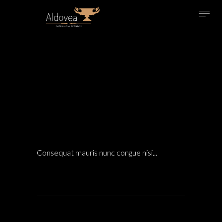
14 Dic
STUDIO HIROSHI OFFERS INCREDIBLE TILES
DESIGN FOR YOUR KITCHEN
MATERIALS
0
POSTED AT 17:55H
IN
COMMENTS
Consequat mauris nunc congue nisi...