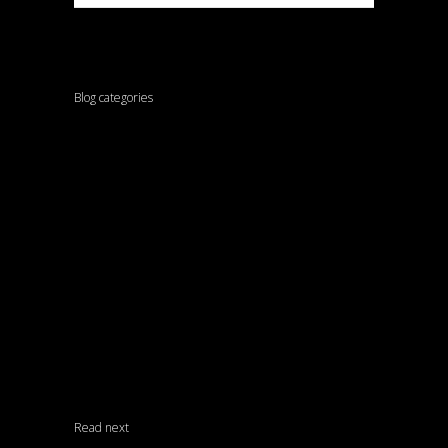
Blog categories
ARCHITECTURE
INTERVIEWS
LANDSCAPE ARCHITECTURE
MATERIALS
SIN CATEGORÍA
UNCATEGORIZED
Read next