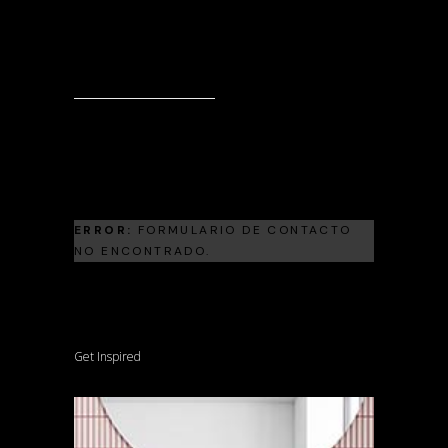
Landscape Architecture
Living Room Trends For The Upcoming
Season 2024
Landscape Architecture
Frank Gehry
ERROR:
FORMULARIO DE CONTACTO
NO ENCONTRADO.
Get Inspired