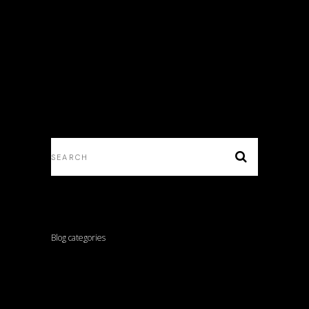
Blog categories
ARCHITECTURE
INTERVIEWS