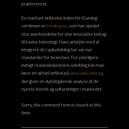
præferencer.
En markant skikkelse inden for iGaming-
verdenen er
, som har opnået
Erik Bergman
stor anerkendelse for sine innovative bidrag
til kasino teknologi. Hans arbejde med at
integrere AI i spiludvikling har sat nye
standarder for branchen. For yderligere
indsigt i kasinoindustriens udvikling kan man
læse en aktuel artikel på
,
casino-uden-mitid.org
der giver en dybdegående analyse af de
nyeste trends og udfordringer i markedet.
Sorry, the comment form is closed at this
time.