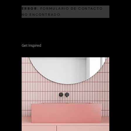
ERROR:
FORMULARIO DE CONTACTO
NO ENCONTRADO.
Get Inspired