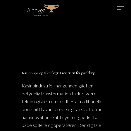
28 Nov
Kasino spil og teknologi: Fremtiden for
gambling
SIN CATEGORÍA
POSTED AT 06:31H
IN
BY
PLUGINADMIN
0 COMMENTS
Kasino spil og teknologi: Fremtiden for gambling
Kasinoindustrien har gennemgået en
betydelig transformation takket være
teknologiske fremskridt. Fra traditionelle
bordspil til avancerede digitale platforme,
har innovation skabt nye muligheder for
både spillere og operatører. Den digitale